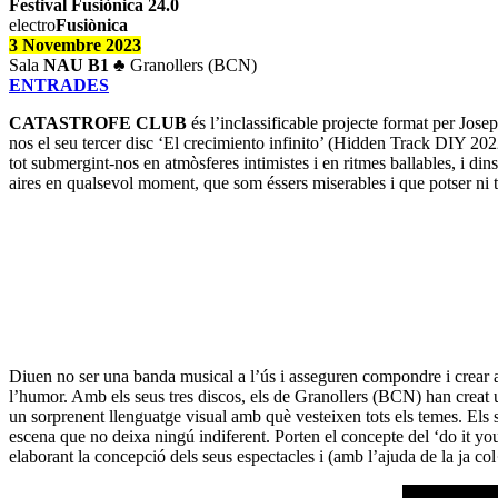
Festival
Fusiònica 24.0
electro
Fusiònica
3 Novembre 2023
Sala
NAU B1
♣
Granollers (BCN)
ENTRADES
CATASTROFE CLUB
és l’inclassificable projecte format per Jose
nos el seu tercer disc ‘El crecimiento infinito’ (Hidden Track DIY 2022
tot submergint-nos en atmòsferes intimistes i en ritmes ballables, i d
aires en qualsevol moment, que som éssers miserables i que potser n
Diuen no ser una banda musical a l’ús i asseguren compondre i crear amb
l’humor. Amb els seus tres discos, els de Granollers (BCN) han creat un u
un sorprenent llenguatge visual amb què vesteixen tots els temes. Els
escena que no deixa ningú indiferent. Porten el concepte del ‘do it your
elaborant la concepció dels seus espectacles i (amb l’ajuda de la ja c