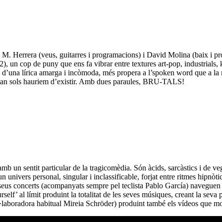
p M. Herrera (veus, guitarres i programacions) i David Molina (baix i pro
), un cop de puny que ens fa vibrar entre textures art-pop, industrials, 
ins d’una lírica amarga i incòmoda, més propera a l’spoken word que a la 
i tan sols hauriem d’existir. Amb dues paraules, BRU-TALS!
 un sentit particular de la tragicomèdia. Són àcids, sarcàstics i de veg
nivers personal, singular i inclassificable, forjat entre ritmes hipnòtics, 
 seus concerts (acompanyats sempre pel teclista Pablo García) naveguen
self’ al límit produint la totalitat de les seves músiques, creant la seva
ol·laboradora habitual Mireia Schröder) produint també els vídeos que m