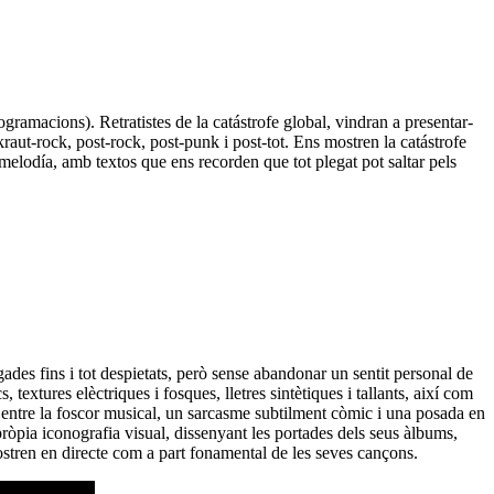
gramacions). Retratistes de la catástrofe global, vindran a presentar-
kraut-rock, post-rock, post-punk i post-tot. Ens mostren la catástrofe
melodía, amb textos que ens recorden que tot plegat pot saltar pels
ades fins i tot despietats, però sense abandonar un sentit personal de
textures elèctriques i fosques, lletres sintètiques i tallants, així com
 entre la foscor musical, un sarcasme subtilment còmic i una posada en
 pròpia iconografia visual, dissenyant les portades dels seus àlbums,
ostren en directe com a part fonamental de les seves cançons.