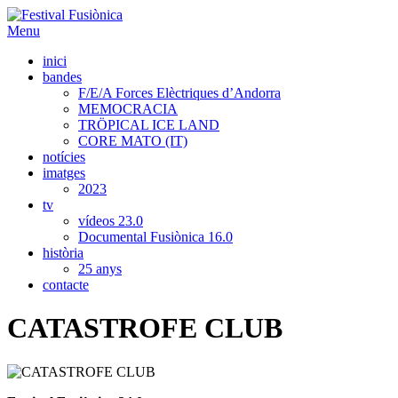
Menu
inici
bandes
F/E/A Forces Elèctriques d’Andorra
MEMOCRACIA
TRÖPICAL ICE LAND
CORE MATO (IT)
notícies
imatges
2023
tv
vídeos 23.0
Documental Fusiònica 16.0
història
25 anys
contacte
CATASTROFE CLUB