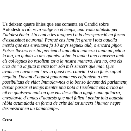
Us deixem quatre línies que ens comenta en Candid sobre
Autodestrucció: «
Un viatge en el temps, una volta nihilista per
l’adolescència. Un cant a les drogues i a la desesperació en forma
d’assassinat neuronal. Perquè ens hem fet grans i tota aquella
merda que ens envoltava fa 10 anys segueix allà, o encara pitjor.
Potser llavors ens ho preníem d’una altra manera i amb un peta a
la mà, un quinto -o uns quants- sobre la taula i una conversa amb
els col·legues ho resolíem tot a la nostra manera. Ara no, ara els
crits de “a la puta merda tot” són més sincers que mai. Que
avancem i avancem i res -o quasi res- canvia, i si ho fa és cap al
negatiu. Davant d’aquest panorama ens enfrontem a tres
possibilitats de vida: Immolar-nos a lo bonzo davant del parlament,
deixar passar el temps mentre una bola a l’estòmac ens arriba de
nit en qualsevol malson que ens desvetlla o agafar una guitarra,
envoltar-te d’amics d’aquests que mai fallen i penjar tota aquesta
ràbia acumulada en forma de crits del tot sincers i humor negre
desmesurat en un bandcamp».
Cerca