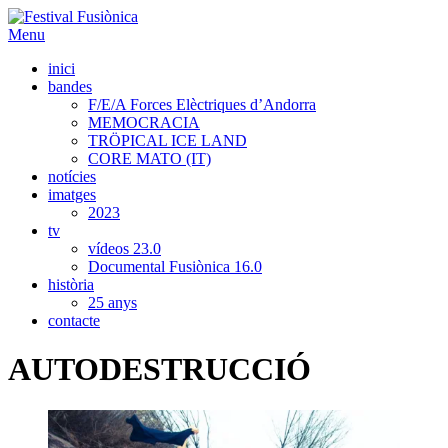
Menu
inici
bandes
F/E/A Forces Elèctriques d’Andorra
MEMOCRACIA
TRÖPICAL ICE LAND
CORE MATO (IT)
notícies
imatges
2023
tv
vídeos 23.0
Documental Fusiònica 16.0
història
25 anys
contacte
AUTODESTRUCCIÓ