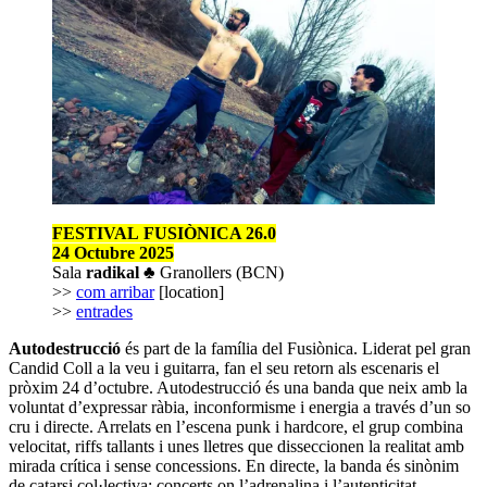
FESTIVAL
FUSIÒNICA 26.0
24 Octubre 2025
Sala
radikal
♣
Granollers (BCN)
>>
com arribar
[location]
>>
entrades
Autodestrucció
és part de la família del Fusiònica. Liderat pel gran
Candid Coll a la veu i guitarra, fan el seu retorn als escenaris el
pròxim 24 d’octubre. Autodestrucció és una banda que neix amb la
voluntat d’expressar ràbia, inconformisme i energia a través d’un so
cru i directe. Arrelats en l’escena punk i hardcore, el grup combina
velocitat, riffs tallants i unes lletres que disseccionen la realitat amb
mirada crítica i sense concessions. En directe, la banda és sinònim
de catarsi col·lectiva: concerts on l’adrenalina i l’autenticitat