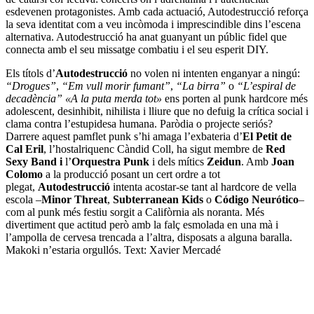
esdevenen protagonistes. Amb cada actuació, Autodestrucció reforça
la seva identitat com a veu incòmoda i imprescindible dins l’escena
alternativa. Autodestrucció ha anat guanyant un públic fidel que
connecta amb el seu missatge combatiu i el seu esperit DIY.
Els títols d’
Autodestrucció
no volen ni intenten enganyar a ningú:
“Drogues”
,
“Em vull morir fumant”
,
“La birra”
o
“L’espiral de
decadència”
«A la puta merda tot»
ens porten al punk hardcore més
adolescent, desinhibit, nihilista i lliure que no defuig la crítica social i
clama contra l’estupidesa humana. Paròdia o projecte seriós?
Darrere aquest pamflet punk s’hi amaga l’exbateria d’
El Petit de
Cal Eril
, l’hostalriquenc Càndid Coll, ha sigut membre de
Red
Sexy Band i
l’
Orquestra Punk
i dels mítics
Zeidun
. Amb
Joan
Colomo
a la producció posant un cert ordre a tot
plegat,
Autodestrucció
intenta acostar-se tant al hardcore de vella
escola –
Minor Threat
,
Subterranean Kids
o
Código Neurótico
–
com al punk més festiu sorgit a Califòrnia als noranta. Més
divertiment que actitud però amb la falç esmolada en una mà i
l’ampolla de cervesa trencada a l’altra, disposats a alguna baralla.
Makoki n’estaria orgullós. Text: Xavier Mercadé