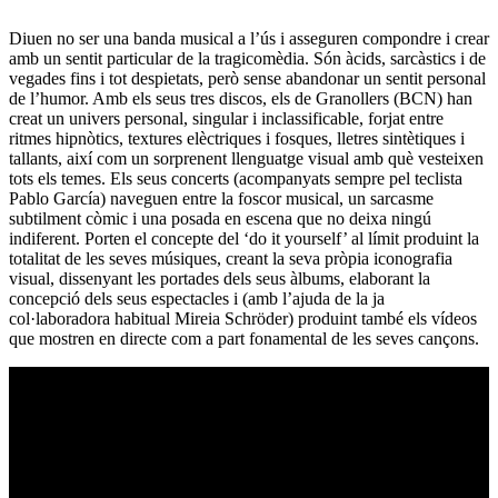
Diuen no ser una banda musical a l’ús i asseguren compondre i crear
amb un sentit particular de la tragicomèdia. Són àcids, sarcàstics i de
vegades fins i tot despietats, però sense abandonar un sentit personal
de l’humor. Amb els seus tres discos, els de Granollers (BCN) han
creat un univers personal, singular i inclassificable, forjat entre
ritmes hipnòtics, textures elèctriques i fosques, lletres sintètiques i
tallants, així com un sorprenent llenguatge visual amb què vesteixen
tots els temes. Els seus concerts (acompanyats sempre pel teclista
Pablo García) naveguen entre la foscor musical, un sarcasme
subtilment còmic i una posada en escena que no deixa ningú
indiferent. Porten el concepte del ‘do it yourself’ al límit produint la
totalitat de les seves músiques, creant la seva pròpia iconografia
visual, dissenyant les portades dels seus àlbums, elaborant la
concepció dels seus espectacles i (amb l’ajuda de la ja
col·laboradora habitual Mireia Schröder) produint també els vídeos
que mostren en directe com a part fonamental de les seves cançons.