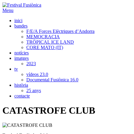
Menu
inici
bandes
F/E/A Forces Elèctriques d’Andorra
MEMOCRACIA
TRÖPICAL ICE LAND
CORE MATO (IT)
notícies
imatges
2023
tv
vídeos 23.0
Documental Fusiònica 16.0
història
25 anys
contacte
CATASTROFE CLUB