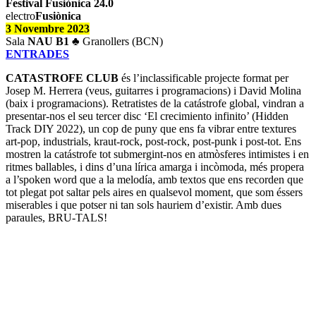
Festival
Fusiònica 24.0
electro
Fusiònica
3 Novembre 2023
Sala
NAU B1
♣
Granollers (BCN)
ENTRADES
CATASTROFE CLUB
és l’inclassificable projecte format per
Josep M. Herrera (veus, guitarres i programacions) i David Molina
(baix i programacions). Retratistes de la catástrofe global, vindran a
presentar-nos el seu tercer disc ‘El crecimiento infinito’ (Hidden
Track DIY 2022), un cop de puny que ens fa vibrar entre textures
art-pop, industrials, kraut-rock, post-rock, post-punk i post-tot. Ens
mostren la catástrofe tot submergint-nos en atmòsferes intimistes i en
ritmes ballables, i dins d’una lírica amarga i incòmoda, més propera
a l’spoken word que a la melodía, amb textos que ens recorden que
tot plegat pot saltar pels aires en qualsevol moment, que som éssers
miserables i que potser ni tan sols hauriem d’existir. Amb dues
paraules, BRU-TALS!