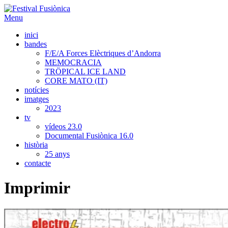
Menu
inici
bandes
F/E/A Forces Elèctriques d’Andorra
MEMOCRACIA
TRÖPICAL ICE LAND
CORE MATO (IT)
notícies
imatges
2023
tv
vídeos 23.0
Documental Fusiònica 16.0
història
25 anys
contacte
Imprimir