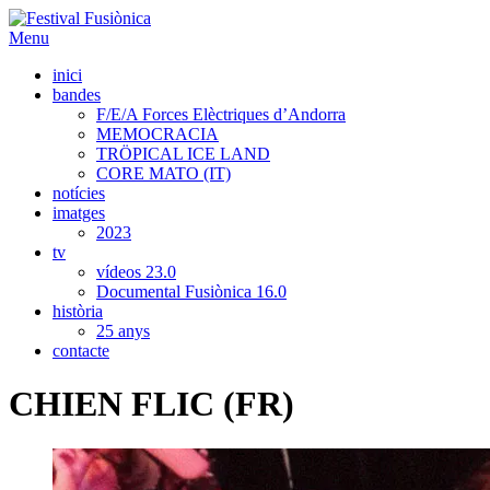
Menu
inici
bandes
F/E/A Forces Elèctriques d’Andorra
MEMOCRACIA
TRÖPICAL ICE LAND
CORE MATO (IT)
notícies
imatges
2023
tv
vídeos 23.0
Documental Fusiònica 16.0
història
25 anys
contacte
CHIEN FLIC (FR)