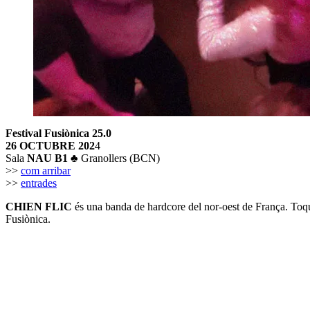
Festival
Fusiònica 25.0
26 OCTUBRE 202
4
Sala
NAU B1
♣
Granollers (BCN)
>>
com arribar
>>
entrades
CHIEN FLIC
és una banda de hardcore del nor-oest de França. Toq
Fusiònica.