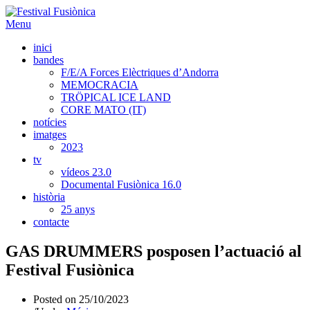
Menu
inici
bandes
F/E/A Forces Elèctriques d’Andorra
MEMOCRACIA
TRÖPICAL ICE LAND
CORE MATO (IT)
notícies
imatges
2023
tv
vídeos 23.0
Documental Fusiònica 16.0
història
25 anys
contacte
GAS DRUMMERS posposen l’actuació al
Festival Fusiònica
Posted on
25/10/2023