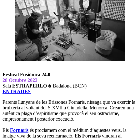
Festival
Fusiònica 24.0
28 Octubre 2023
Sala
ESTRAPERLO
♣
Badalona (BCN)
ENTRADES
Parents llunyans de les Erissones Fornaris, nissaga que va exercir la
bruixeria al voltant del S.XVII a Ciutadella, Menorca. Crearen una
autèntica plaga d’espiritisme que provocà el seu ostracisme,
empresonament i posterior execució.
Els
Fornaris
és proclamem com el mèdium d’aquestes veus, la
imatge viva de la seva reencarnació. Els
Fornaris
vindran al