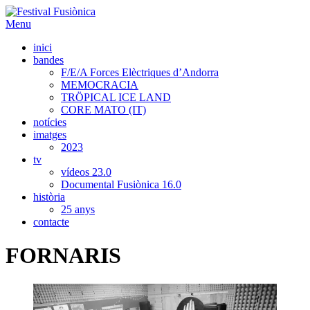
Menu
inici
bandes
F/E/A Forces Elèctriques d’Andorra
MEMOCRACIA
TRÖPICAL ICE LAND
CORE MATO (IT)
notícies
imatges
2023
tv
vídeos 23.0
Documental Fusiònica 16.0
història
25 anys
contacte
FORNARIS