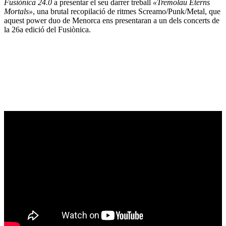
Fusiònica 24.0
a presentar el seu darrer treball
«Tremolau Eterns
Mortals»
, una brutal recopilació de ritmes Screamo/Punk/Metal, que
aquest power duo de Menorca ens presentaran a un dels concerts de
la 26a edició del Fusiònica.