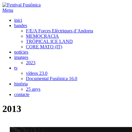
Menu
inici
bandes
F/E/A Forces Elèctriques d’Andorra
MEMOCRACIA
TRÖPICAL ICE LAND
CORE MATO (IT)
notícies
imatges
2023
tv
vídeos 23.0
Documental Fusiònica 16.0
història
25 anys
contacte
2013