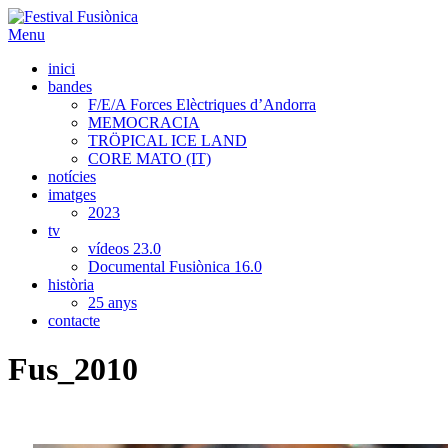
Menu
inici
bandes
F/E/A Forces Elèctriques d’Andorra
MEMOCRACIA
TRÖPICAL ICE LAND
CORE MATO (IT)
notícies
imatges
2023
tv
vídeos 23.0
Documental Fusiònica 16.0
història
25 anys
contacte
Fus_2010