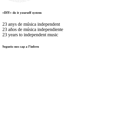
«DIY» do it yourself system
23 anys de música independent
23 años de música independiente
23 years to independent music
Segueix-nos cap a l’infern